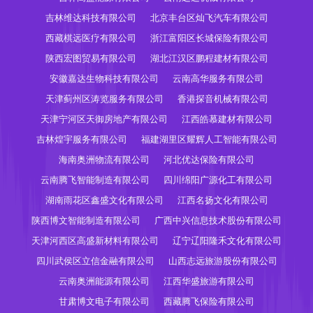
吉林维达科技有限公司
北京丰台区灿飞汽车有限公司
西藏棋远医疗有限公司
浙江富阳区长城保险有限公司
陕西宏图贸易有限公司
湖北江汉区鹏程建材有限公司
安徽嘉达生物科技有限公司
云南高华服务有限公司
天津蓟州区涛览服务有限公司
香港探音机械有限公司
天津宁河区天御房地产有限公司
江西皓慕建材有限公司
吉林煌宇服务有限公司
福建湖里区耀辉人工智能有限公司
海南奥洲物流有限公司
河北优达保险有限公司
云南腾飞智能制造有限公司
四川绵阳广源化工有限公司
湖南雨花区鑫盛文化有限公司
江西名扬文化有限公司
陕西博文智能制造有限公司
广西中兴信息技术股份有限公司
天津河西区高盛新材料有限公司
辽宁辽阳隆禾文化有限公司
四川武侯区立信金融有限公司
山西志远旅游股份有限公司
云南奥洲能源有限公司
江西华盛旅游有限公司
甘肃博文电子有限公司
西藏腾飞保险有限公司