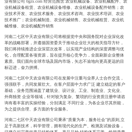
业有限公司 0gzx.com 经营范围含:农业机械设备、农业机械配件、农
业机械设备租赁、农业机械设备维修、农业机械设备配件销售；农
业技术开发、农业技术服务、农业技术咨询、农业技术培训、农业
技术推广；农业机械制造、农业机械销售、农业机械租赁、农业机
械维修、农业机械配件销售
河南二七区中天农业有限公司将根据党中央和国务院对企业深化改
革的战略部署，并遵循国资委关于推动企业壮大的相关指导方针，
我们将持续推进企业深层次改革，以实现产业结构的深度调整与优
化，合理配置各项资源，旨在提升核心竞争力，全面刷新企业整体
素质。我们面向全球市场及国内市场，矢志不渝地向更高更远的目
标迈进，奋力拼搏。
河南二七区中天农业有限公司在发展中注重与业界人士合作交流，
强强联手，共同发展壮大。在客户层面中力求广泛 建立稳定的客户
基础，业务范围涵盖了建筑业、设计业、工业、制造业、文化业、
外商独资 企业等领域，针对较为复杂、繁琐的行业资质注册申请咨
询有着丰富的实操经验，分别满足 不同行业，为各企业尽其所能，
为之提供合理、多方面的专业服务。
河南二七区中天农业有限公司秉承“质量为本，服务社会”的原则,立
足于高新技术，科学管理，拥有现代化的生产、检测及试验设备，